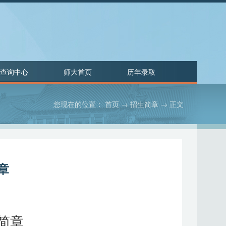
查询中心
师大首页
历年录取
您现在的位置：
首页
→
招生简章
→ 正文
章
简章