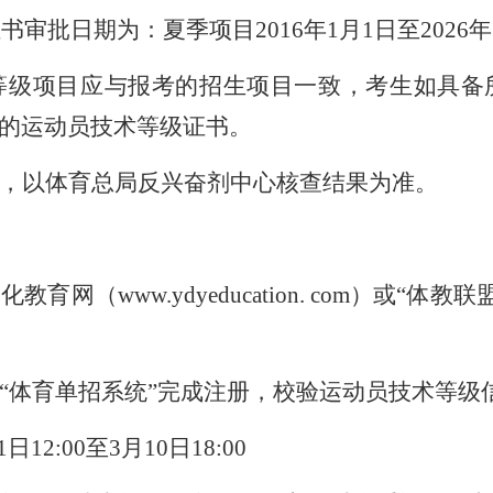
证书审批日期为：夏季项目
201
6
年
1月1日至202
6
年
等级项目应与报考的招生项目一致，考生如具备
的运动员技术等级证书。
，以体育总局反兴奋剂中心核查结果为准。
文化教育网（
www.ydyeducation. com）或
“体育单招系统”完成注册，校验运动员技术等级
1日12
:
00至3月10日1
8
:00