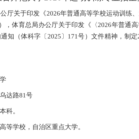
办公厅关于印发《
2026
年普
通高等学校运动训练、
），体育总局办公厅关于印发《
〈
20
26
年普通高
的通知（体科字〔
202
5
〕
171
号）文件精神，制定
学
乌达路
81号
本科。
高等学校，自治区重点大学。